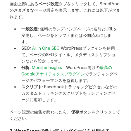
画面上部にある
ページ設定
タブをクリックして、SeedProd
のさまざまなページ設定を表示します。これには以下が含ま
れます。
一般設定:
無料のランディングページの名前とURLを
変更し、ページをドラフトまたは公開済みにしま
す。
SEO:
All in One SEO
WordPressプラグインを使用し
て、ページのSEOタイトル、メタディスクリプショ
ンなどを設定します。
分析:
MonsterInsights
、WordPress向けの
最高の
Googleアナリティクスプラグイン
でランディングペ
ージのパフォーマンスを監視します。
スクリプト:
Facebookトラッキングピクセルなどの
カスタムトラッキングスクリプトをランディングペ
ージに追加します。
ページ設定の編集が終わったら、
保存
ボタンをクリックして
ください。
7. WordPressでランディングページを公開する