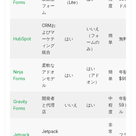
Forms
（Lite）
フォー
度
ドル
ム
CRMお
いいえ
よびマ
（フォ
簡
HubSpot
ーケテ
はい
無料
ームの
単
ィング
み）
統合
柔軟な
はい
Ninja
アドオ
簡
年額
はい
（アド
Forms
ンモデ
単
$99
オン）
ル
開発者
中
年額
Gravity
と代理
いいえ
はい
程
59ド
Forms
店
度
ル
非
Jetpack
常
Jetpack
フラ