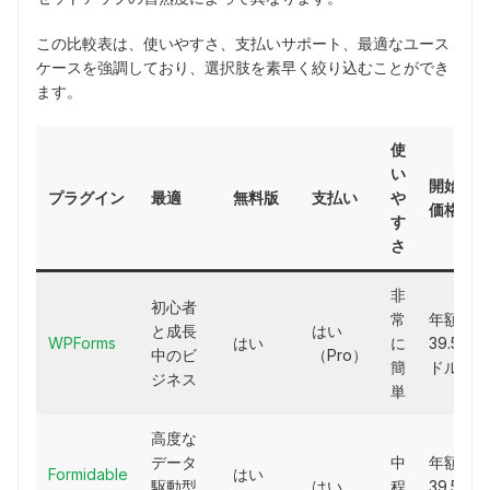
この比較表は、使いやすさ、支払いサポート、最適なユース
ケースを強調しており、選択肢を素早く絞り込むことができ
ます。
使
い
開始
プラグイン
最適
無料版
支払い
や
価格
す
さ
非
初心者
常
年額
と成長
はい
WPForms
はい
に
39.50
中のビ
（Pro）
簡
ドル
ジネス
単
高度な
データ
中
年額
Formidable
はい
駆動型
はい
程
39.50