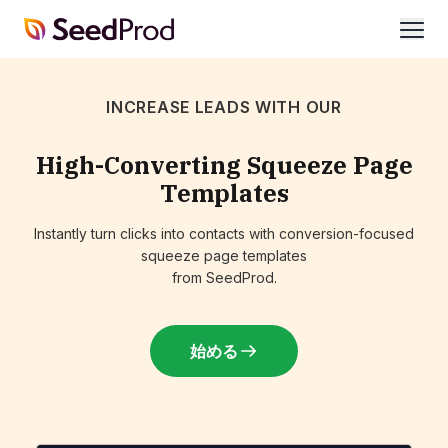
SeedProd
開
く
INCREASE LEADS WITH OUR
High-Converting Squeeze Page
Templates
Instantly turn clicks into contacts with conversion-focused
squeeze page templates
from SeedProd.
始める