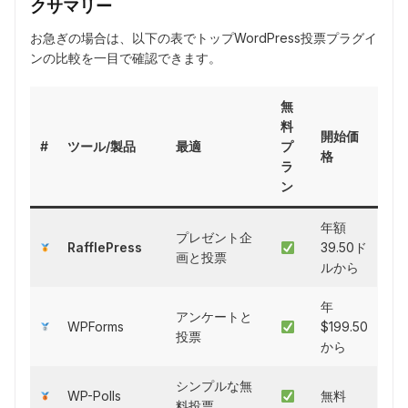
クサマリー
お急ぎの場合は、以下の表でトップWordPress投票プラグイ
ンの比較を一目で確認できます。
無
料
開始価
#
ツール/製品
最適
プ
格
ラ
ン
年額
プレゼント企
RafflePress
39.50ド
画と投票
ルから
年
アンケートと
WPForms
$199.50
投票
から
シンプルな無
WP-Polls
無料
料投票