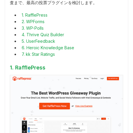
査まで、最高の投票プラグインを検討します。
1. RafflePress
2. WPForms
3. WP-Polls
4. Thrive Quiz Builder
5. UserFeedback
6. Heroic Knowledge Base
7. kk Star Ratings
1. RafflePress