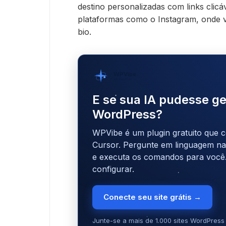
destino personalizadas com links clicáv
plataformas como o Instagram, onde v
bio.
WPVibe
por SeedProd
E se sua IA pudesse ge
WordPress?
WPVibe é um plugin gratuito que c
Cursor. Pergunte em linguagem natu
e executa os comandos para você
configurar.
Conecte seu site grátis →
Junte-se a mais de 1.000 sites WordPress 