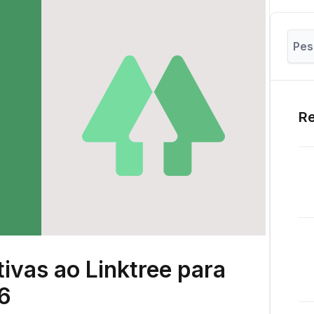
Re
ivas ao Linktree para
26