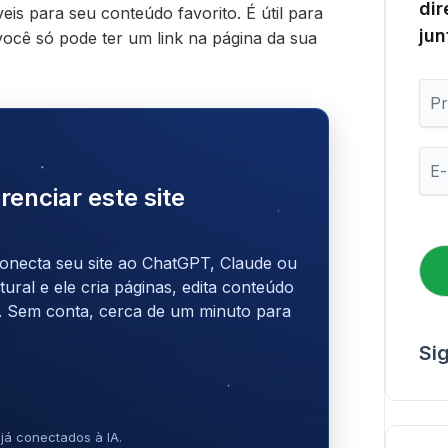
dir
eis para seu conteúdo favorito. É útil para
jun
ocê só pode ter um link na página da sua
P
r
i
m
E
e
-
i
renciar este site
m
r
a
o
i
N
l
onecta seu site ao ChatGPT, Claude ou
o
*
ral e ele cria páginas, edita conteúdo
m
e
. Sem conta, cerca de um minuto para
Si
já conectados à IA.