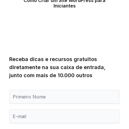
Como Criar um Site WordPress para
Iniciantes
Receba dicas e recursos gratuitos
diretamente na sua caixa de entrada,
junto com mais de 10.000 outros
P
r
i
m
E
e
-
i
m
r