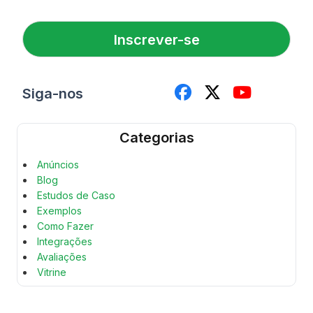
a
o
i
N
l
o
Inscrever-se
*
m
e
Siga-nos
Categorias
Anúncios
Blog
Estudos de Caso
Exemplos
Como Fazer
Integrações
Avaliações
Vitrine