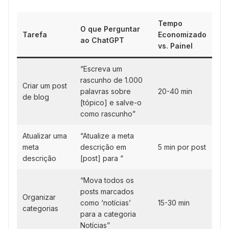
Tempo
O que Perguntar
Tarefa
Economizado
ao ChatGPT
vs. Painel
“Escreva um
rascunho de 1.000
Criar um post
palavras sobre
20-40 min
de blog
[tópico] e salve-o
como rascunho”
Atualizar uma
“Atualize a meta
meta
descrição em
5 min por post
descrição
[post] para “
“Mova todos os
posts marcados
Organizar
como ‘notícias’
15-30 min
categorias
para a categoria
Notícias”