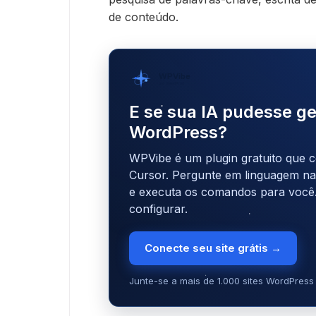
de conteúdo.
WPVibe
por SeedProd
E se sua IA pudesse ge
WordPress?
WPVibe é um plugin gratuito que c
Cursor. Pergunte em linguagem natu
e executa os comandos para você
configurar.
Conecte seu site grátis →
Junte-se a mais de 1.000 sites WordPress 