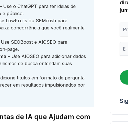
dir
– Use o ChatGPT para ter ideias de
jun
 e público.
se LowFruits ou SEMrush para
P
baixa concorrência que você realmente
r
i
 Use SEOBoost e AIOSEO para
m
E
e
 on-page.
-
i
m
ema
– Use AIOSEO para adicionar dados
r
a
canismos de busca entendam suas
o
i
N
l
o
dicione títulos em formato de pergunta
*
m
recer em resultados impulsionados por
e
Si
ntas de IA que Ajudam com