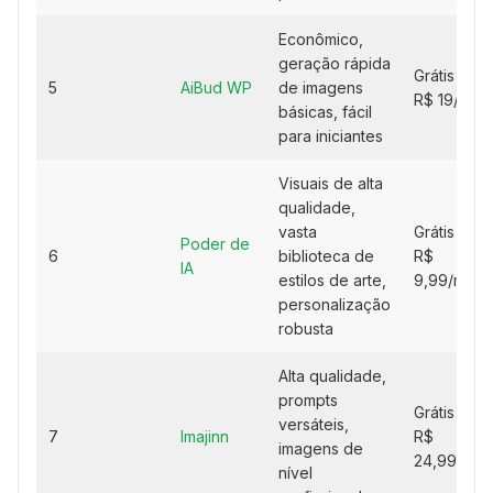
Econômico,
geração rápida
Grátis ou
5
AiBud WP
de imagens
R$ 19/mês
básicas, fácil
para iniciantes
Visuais de alta
qualidade,
vasta
Grátis ou
Poder de
6
biblioteca de
R$
IA
estilos de arte,
9,99/mês
personalização
robusta
Alta qualidade,
prompts
Grátis ou
versáteis,
7
Imajinn
R$
imagens de
24,99/mês
nível