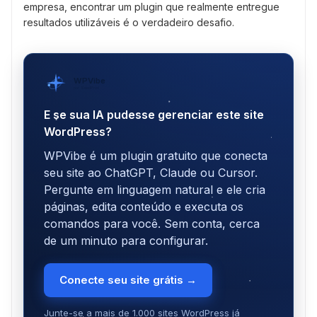
empresa, encontrar um plugin que realmente entregue
resultados utilizáveis é o verdadeiro desafio.
WPVibe
por SeedProd
E se sua IA pudesse gerenciar este site
WordPress?
WPVibe é um plugin gratuito que conecta
seu site ao ChatGPT, Claude ou Cursor.
Pergunte em linguagem natural e ele cria
páginas, edita conteúdo e executa os
comandos para você. Sem conta, cerca
de um minuto para configurar.
Conecte seu site grátis →
Junte-se a mais de 1.000 sites WordPress já