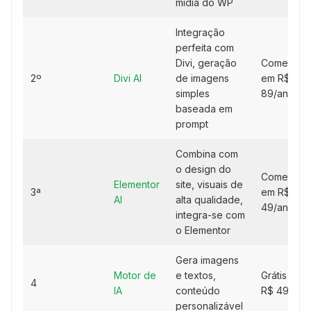
mídia do WP
Integração
perfeita com
Divi, geração
Começa
2º
Divi AI
de imagens
em R$
simples
89/ano
baseada em
prompt
Combina com
o design do
Começa
Elementor
site, visuais de
3ª
em R$
AI
alta qualidade,
49/ano
integra-se com
o Elementor
Gera imagens
Motor de
e textos,
Grátis ou
4
IA
conteúdo
R$ 49/ano
personalizável