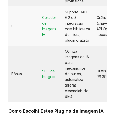
profissional
Suporte DALL-
Gerador
E 2 e 3,
Grátis
de
integração
(chave da
8
Imagens
com biblioteca
API OpenA
IA
de mídia,
necessária
plugin gratuito
Otimiza
imagens de IA
para
mecanismos
SEO de
Grátis ou
Bônus
de busca,
Imagem
R$ 39/ano
automatiza
tarefas
essenciais de
SEO
Como Escolhi Estes Plugins de Imagem IA