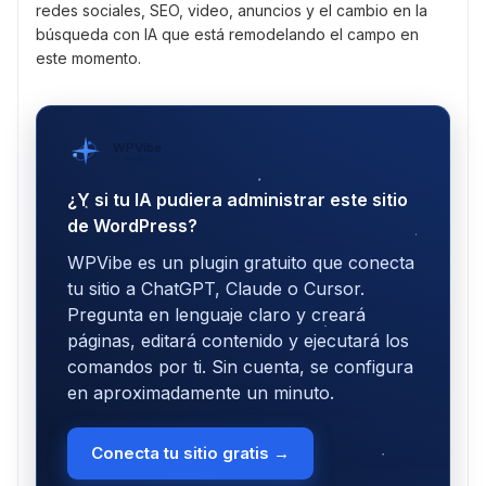
redes sociales, SEO, video, anuncios y el cambio en la
búsqueda con IA que está remodelando el campo en
este momento.
WPVibe
por SeedProd
¿Y si tu IA pudiera administrar este sitio
de WordPress?
WPVibe es un plugin gratuito que conecta
tu sitio a ChatGPT, Claude o Cursor.
Pregunta en lenguaje claro y creará
páginas, editará contenido y ejecutará los
comandos por ti. Sin cuenta, se configura
en aproximadamente un minuto.
Conecta tu sitio gratis →