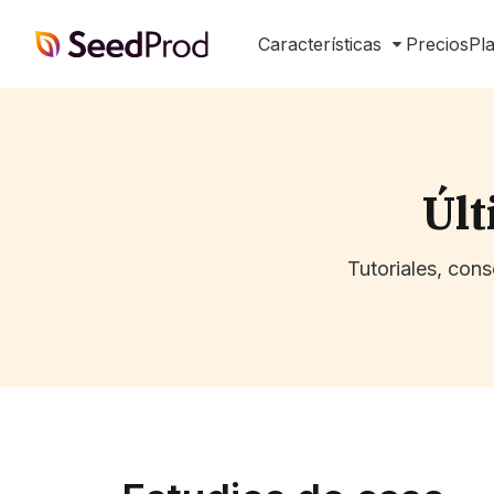
SeedProd
Características
Precios
Pla
Últ
Tutoriales, con