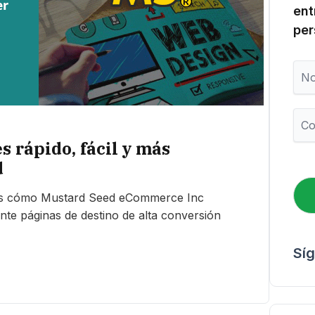
ent
per
N
o
m
b
C
r
o
e
r
s rápido, fácil y más
r
d
e
o
mos cómo Mustard Seed eCommerce Inc
e
l
nte páginas de destino de alta conversión
e
c
Sí
t
r
ó
n
i