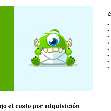
c
o
*
C
o el costo por adquisición