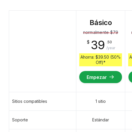
Básico
normalmente
$79
39
$
.50
/year
Ahorra:
$39.50 (50%
A
Off)
*
Empezar
Sitios compatibles
1 sitio
Soporte
Estándar