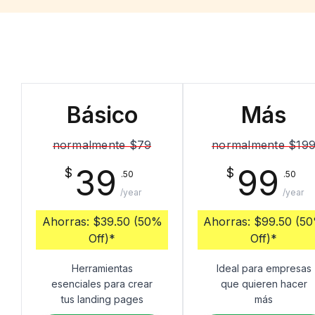
Básico
Más
normalmente
$79
normalmente
$19
39
99
$
$
.50
.50
/year
/year
Ahorras:
$39.50 (50%
Ahorras:
$99.50 (5
Off)
*
Off)
*
Herramientas
Ideal para empresas
esenciales para crear
que quieren hacer
tus landing pages
más