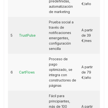
predefinidas,
€/año
automatización
de marketing
Prueba social a
través de
A partir
notificaciones
5
TrustPulse
de 39
emergentes,
€/mes
configuración
sencilla
Proceso de
pago
A partir
optimizado, se
6
CartFlows
de 79
integra con
€/año
constructores de
páginas
Fácil para
principiantes,
más de 100
A partir