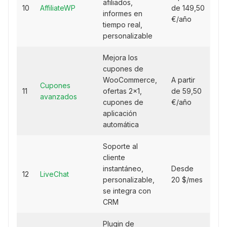
afiliados,
10
AffiliateWP
de 149,50
informes en
€/año
tiempo real,
personalizable
Mejora los
cupones de
WooCommerce,
A partir
Cupones
11
ofertas 2x1,
de 59,50
avanzados
cupones de
€/año
aplicación
automática
Soporte al
cliente
instantáneo,
Desde
12
LiveChat
personalizable,
20 $/mes
se integra con
CRM
Plugin de