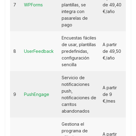
7
WPForms
plantillas, se
de 49,40
integra con
€/año
pasarelas de
pago
Encuestas fáciles
de usar, plantillas
A partir
8
UserFeedback
predefinidas,
de 49,50
configuración
€/año
sencilla
Servicio de
notificaciones
A partir
push,
9
PushEngage
de 9
notificaciones de
€/mes
carritos
abandonados
Gestiona el
programa de
A partir