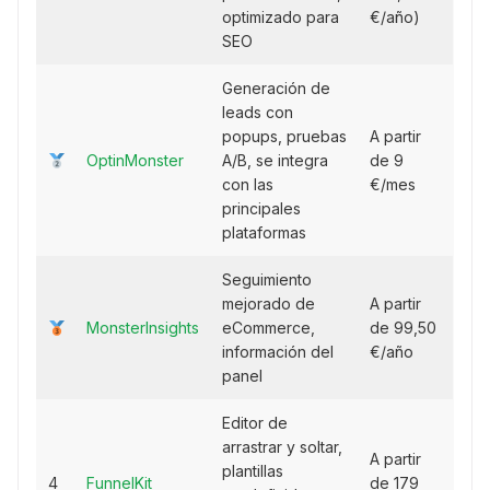
optimizado para
€/año)
SEO
Generación de
leads con
popups, pruebas
A partir
OptinMonster
A/B, se integra
de 9
con las
€/mes
principales
plataformas
Seguimiento
mejorado de
A partir
MonsterInsights
eCommerce,
de 99,50
información del
€/año
panel
Editor de
arrastrar y soltar,
A partir
plantillas
4
FunnelKit
de 179