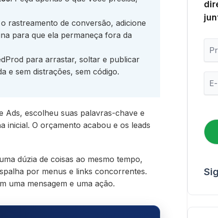
dir
jun
o rastreamento de conversão, adicione
ina para que ela permaneça fora da
P
r
Prod para arrastar, soltar e publicar
i
a e sem distrações, sem código.
m
E
e
-
i
m
r
a
o
 Ads, escolheu suas palavras-chave e
i
N
l
a inicial. O orçamento acabou e os leads
o
*
m
e
r uma dúzia de coisas ao mesmo tempo,
Si
espalha por menus e links concorrentes.
com uma mensagem e uma ação.