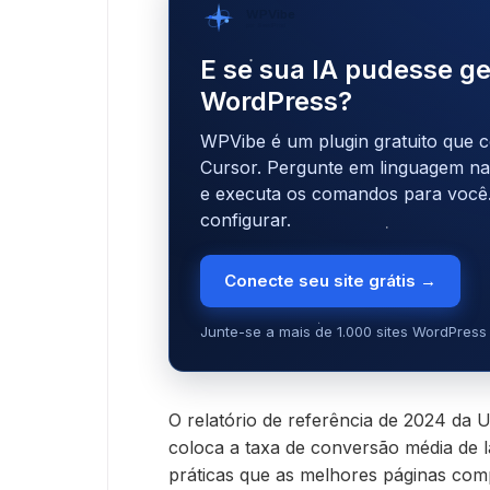
WPVibe
por SeedProd
E se sua IA pudesse ge
WordPress?
WPVibe é um plugin gratuito que c
Cursor. Pergunte em linguagem natu
e executa os comandos para você
configurar.
Conecte seu site grátis →
Junte-se a mais de 1.000 sites WordPress 
O relatório de referência de 2024 da
coloca a taxa de conversão média de 
práticas que as melhores páginas com