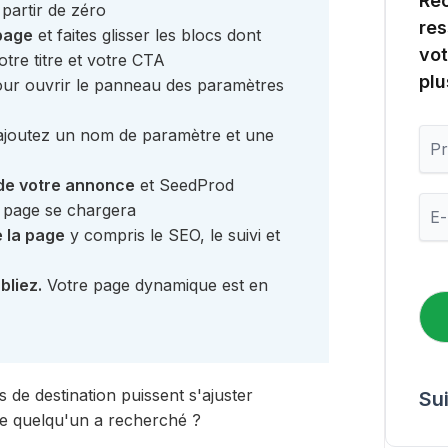
Rec
artir de zéro
res
page
et faites glisser les blocs dont
vot
tre titre et votre CTA
plu
ur ouvrir le panneau des paramètres
P
joutez un nom de paramètre et une
r
é
 de votre annonce
et SeedProd
n
E
a page se chargera
o
-
m
 la page
y compris le SEO, le suivi et
m
a
i
bliez.
Votre page dynamique est en
l
*
de destination puissent s'ajuster
Su
e quelqu'un a recherché ?