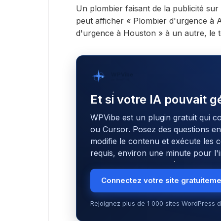
Un plombier faisant de la publicité su
peut afficher « Plombier d'urgence à A
d'urgence à Houston » à un autre, le t
WPVibe
par SeedProd
Et si votre IA pouvait 
WPVibe est un plugin gratuit qui c
ou Cursor. Posez des questions en l
modifie le contenu et exécute le
requis, environ une minute pour l'in
Connectez votre site gratuitem
Rejoignez plus de 1 000 sites WordPress d