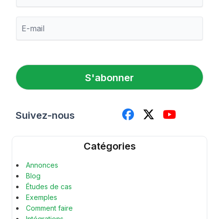
é
n
E
o
-
m
m
a
i
l
S'abonner
*
Suivez-nous
Catégories
Annonces
Blog
Études de cas
Exemples
Comment faire
Intégrations