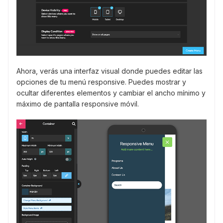
Ahora, verás una interfaz visual donde puedes editar las
opciones de tu menú responsive. Puedes mostrar y
ocultar diferentes elementos y cambiar el ancho mínimo y
máximo de pantalla responsive móvil.