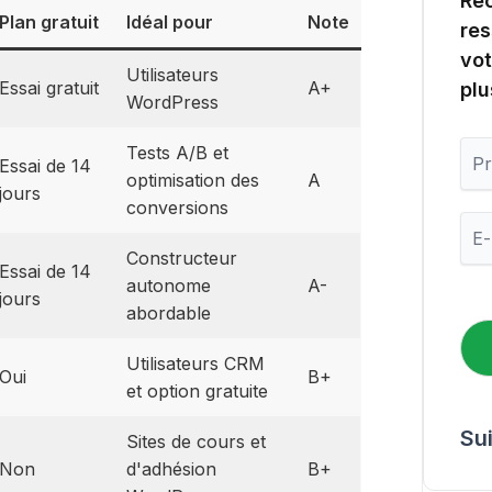
Rec
Plan gratuit
Idéal pour
Note
res
vot
Utilisateurs
Essai gratuit
A+
plu
WordPress
P
Tests A/B et
Essai de 14
r
optimisation des
A
é
jours
conversions
n
E
o
-
m
Constructeur
m
Essai de 14
autonome
A-
a
jours
i
abordable
l
*
Utilisateurs CRM
Oui
B+
et option gratuite
Su
Sites de cours et
Non
d'adhésion
B+