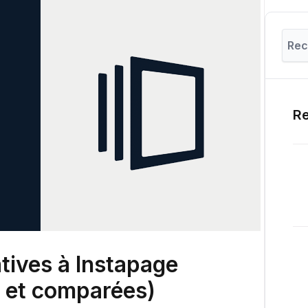
Re
atives à Instapage
s et comparées)