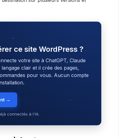
destination sur plusieurs versions et
gérer ce site WordPress ?
onnecte votre site à ChatGPT, Claude
angage clair et il crée des pages,
s commandes pour vous. Aucun compte
stallation.
ent →
éjà connectés à l'IA.