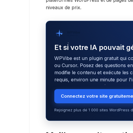
plateformes WordPress et de pages de 
niveaux de prix.
WPVibe
par SeedProd
Et si votre IA pouvait 
WPVibe est un plugin gratuit qui c
ou Cursor. Posez des questions en l
modifie le contenu et exécute le
requis, environ une minute pour l'in
Connectez votre site gratuitem
Rejoignez plus de 1 000 sites WordPress d