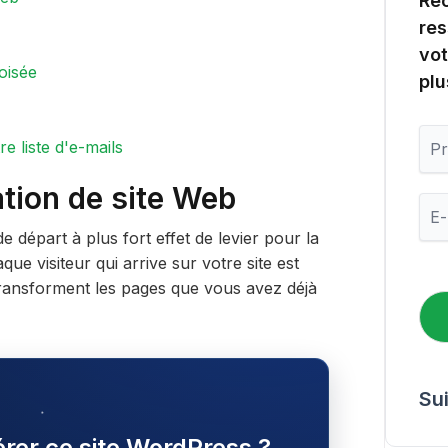
Rec
res
vot
oisée
plu
P
 liste d'e-mails
r
é
ation de site Web
n
E
o
-
m
de départ à plus fort effet de levier pour la
m
a
que visiteur qui arrive sur votre site est
i
 transforment les pages que vous avez déjà
l
*
Su
gérer ce site WordPress ?