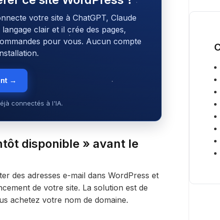
onnecte votre site à ChatGPT, Claude
angage clair et il crée des pages,
s commandes pour vous. Aucun compte
C
stallation.
ent →
éjà connectés à l'IA.
ntôt disponible » avant le
ter des adresses e-mail dans WordPress et
cement de votre site. La solution est de
ous achetez votre nom de domaine.