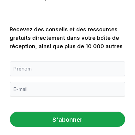
Recevez des conseils et des ressources
gratuits directement dans votre boîte de
réception, ainsi que plus de 10 000 autres
P
r
é
n
E
o
-
m
m
a
i
l
S'abonner
*