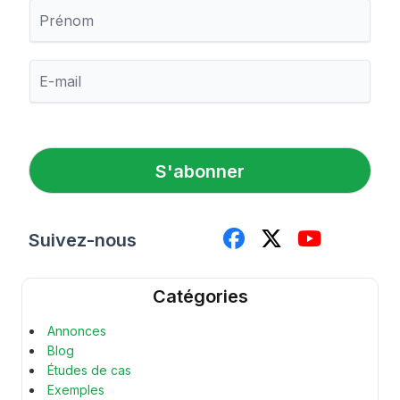
P
r
é
n
E
o
-
m
m
a
i
l
S'abonner
*
Suivez-nous
Catégories
Annonces
Blog
Études de cas
Exemples