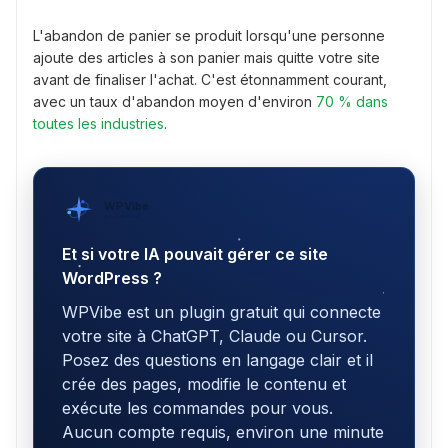
L'abandon de panier se produit lorsqu'une personne
ajoute des articles à son panier mais quitte votre site
avant de finaliser l'achat. C'est étonnamment courant,
avec un taux d'abandon moyen d'environ
70 % dans
toutes les industries
.
WPVibe
par SeedProd
Et si votre IA pouvait gérer ce site
WordPress ?
WPVibe est un plugin gratuit qui connecte
votre site à ChatGPT, Claude ou Cursor.
Posez des questions en langage clair et il
crée des pages, modifie le contenu et
exécute les commandes pour vous.
Aucun compte requis, environ une minute