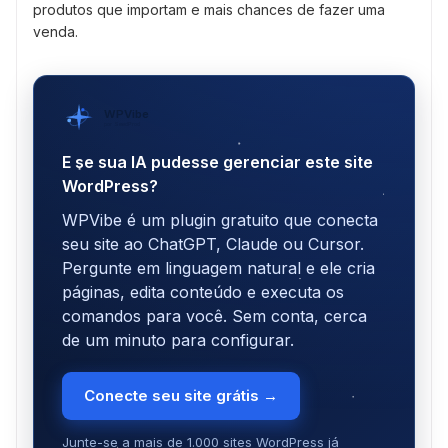
produtos que importam e mais chances de fazer uma
venda.
WPVibe
por SeedProd
E se sua IA pudesse gerenciar este site
WordPress?
WPVibe é um plugin gratuito que conecta
seu site ao ChatGPT, Claude ou Cursor.
Pergunte em linguagem natural e ele cria
páginas, edita conteúdo e executa os
comandos para você. Sem conta, cerca
de um minuto para configurar.
Conecte seu site grátis →
Junte-se a mais de 1.000 sites WordPress já