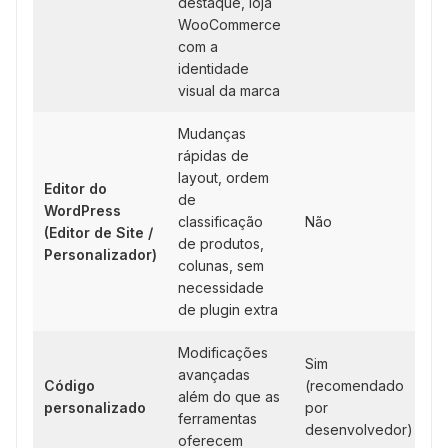
destaque, loja
WooCommerce
com a
identidade
visual da marca
Mudanças
rápidas de
layout, ordem
Editor do
de
WordPress
classificação
Não
(Editor de Site /
de produtos,
Personalizador)
colunas, sem
necessidade
de plugin extra
Modificações
Sim
avançadas
Código
(recomendado
além do que as
personalizado
por
ferramentas
desenvolvedor)
oferecem