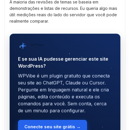
A maioria das revisões de temas se baseia em
demonstrações e listas de recursos. Eu queria algo mais
útil: medições reais do lado do servidor que você pode
realmente comparar.
WPVibe
por SeedProd
E se sua IA pudesse gerenciar este site
WordPress?
WPVibe é um plugin gratuito que conecta
seu site ao ChatGPT, Claude ou Cursor.
Pergunte em linguagem natural e ele cria
páginas, edita conteúdo e executa os
comandos para você. Sem conta, cerca
de um minuto para configurar.
Conecte seu site grátis →