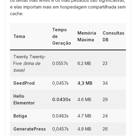
os temas mais leves e os mais pesados são significativas,
e elas importam mais em hospedagem compartilhada sem
cache.
Tempo
Memória
Consultas
Tema
de
Máxima
DB
Geração
Twenty Twenty-
Five
(linha de
0.0557s
6.2 MB
23
base)
SeedProd
0,0457s
4,3 MB
34
Hello
0.0430s
4.6 MB
29
Elementor
Botiga
0.0483s
4.7 MB
24
GeneratePress
0,0457s
4.9 MB
26