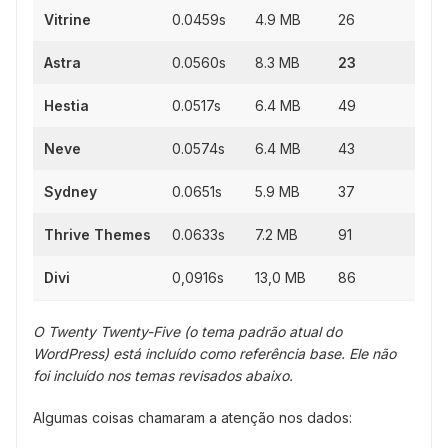
Vitrine
0.0459s
4.9 MB
26
Astra
0.0560s
8.3 MB
23
Hestia
0.0517s
6.4 MB
49
Neve
0.0574s
6.4 MB
43
Sydney
0.0651s
5.9 MB
37
Thrive Themes
0.0633s
7.2 MB
91
Divi
0,0916s
13,0 MB
86
O Twenty Twenty-Five (o tema padrão atual do
WordPress) está incluído como referência base. Ele não
foi incluído nos temas revisados abaixo.
Algumas coisas chamaram a atenção nos dados: