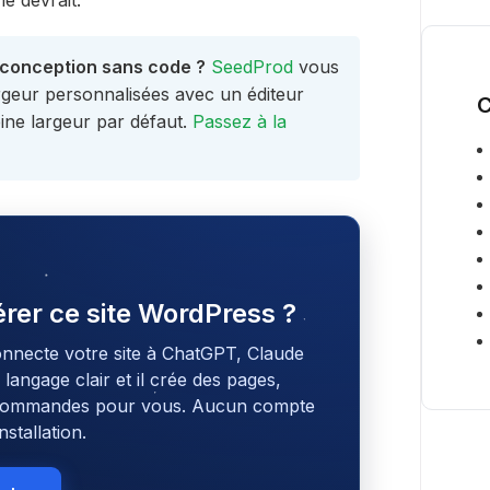
e devrait.
a conception sans code ?
SeedProd
vous
rgeur personnalisées avec un éditeur
C
ine largeur par défaut.
Passez à la
gérer ce site WordPress ?
onnecte votre site à ChatGPT, Claude
angage clair et il crée des pages,
s commandes pour vous. Aucun compte
stallation.