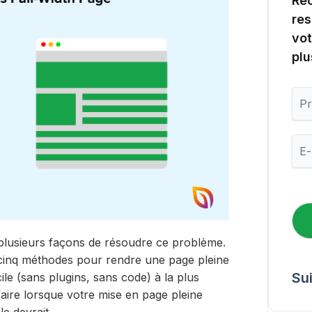
Rec
res
vot
plu
P
r
é
n
E
o
-
m
m
a
i
l
*
plusieurs façons de résoudre ce problème.
 cinq méthodes pour rendre une page pleine
Su
le (sans plugins, sans code) à la plus
aire lorsque votre mise en page pleine