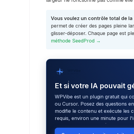
largeur ne fonctionne pas comme elle l
Vous voulez un contrôle total de l
permet de créer des pages pleine la
glisser-déposer. Chaque page est ple
méthode SeedProd →
WPVibe
par SeedProd
Et si votre IA pouvait 
WPVibe est un plugin gratuit qui c
ou Cursor. Posez des questions en l
modifie le contenu et exécute le
requis, environ une minute pour l'in