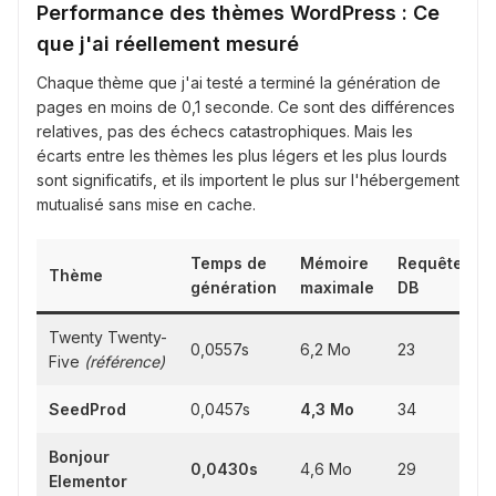
Performance des thèmes WordPress : Ce
que j'ai réellement mesuré
Chaque thème que j'ai testé a terminé la génération de
pages en moins de 0,1 seconde. Ce sont des différences
relatives, pas des échecs catastrophiques. Mais les
écarts entre les thèmes les plus légers et les plus lourds
sont significatifs, et ils importent le plus sur l'hébergement
mutualisé sans mise en cache.
Temps de
Mémoire
Requêtes
Thème
génération
maximale
DB
Twenty Twenty-
0,0557s
6,2 Mo
23
Five
(référence)
SeedProd
0,0457s
4,3 Mo
34
Bonjour
0,0430s
4,6 Mo
29
Elementor