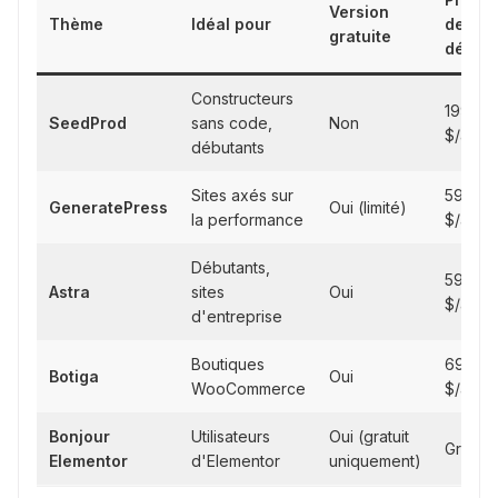
Version
Thème
Idéal pour
de
gratuite
départ
Constructeurs
199
SeedProd
sans code,
Non
$/an
débutants
Sites axés sur
59
GeneratePress
Oui (limité)
la performance
$/an
Débutants,
59
Astra
sites
Oui
$/an
d'entreprise
Boutiques
69
Botiga
Oui
WooCommerce
$/an
Bonjour
Utilisateurs
Oui (gratuit
Gratuit
Elementor
d'Elementor
uniquement)