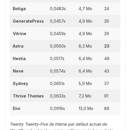
Botiga
0,0483s
4,7 Mo
24
GeneratePress
0,0457s
4,9 Mo
26
Vitrine
0,0459s
4,9 Mo
26
Astra
0,0560s
8,3 Mo
23
Hestia
0,0517s
6,4 Mo
49
Neve
0,0574s
6,4 Mo
43
Sydney
0,0651s
5,9 Mo
37
Thrive Themes
0,0633s
7,2 Mo
91
Divi
0,0916s
13,0 Mo
86
Twenty Twenty-Five (le thème par défaut actuel de