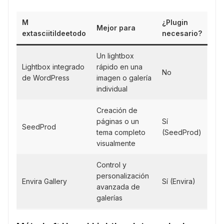
M
¿Plugin
Mejor para
extasciitildeetodo
necesario?
Un lightbox
Lightbox integrado
rápido en una
No
de WordPress
imagen o galería
individual
Creación de
páginas o un
Sí
SeedProd
tema completo
(SeedProd)
visualmente
Control y
personalización
Envira Gallery
Sí (Envira)
avanzada de
galerías