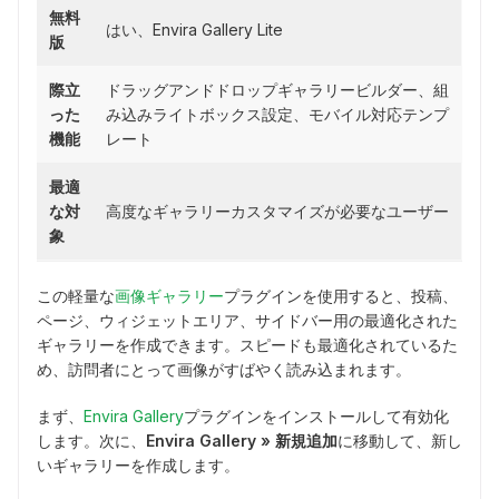
無料
はい、Envira Gallery Lite
版
際立
ドラッグアンドドロップギャラリービルダー、組
った
み込みライトボックス設定、モバイル対応テンプ
機能
レート
最適
な対
高度なギャラリーカスタマイズが必要なユーザー
象
この軽量な
画像ギャラリー
プラグインを使用すると、投稿、
ページ、ウィジェットエリア、サイドバー用の最適化された
ギャラリーを作成できます。スピードも最適化されているた
め、訪問者にとって画像がすばやく読み込まれます。
まず、
Envira Gallery
プラグインをインストールして有効化
します。次に、
Envira Gallery » 新規追加
に移動して、新し
いギャラリーを作成します。