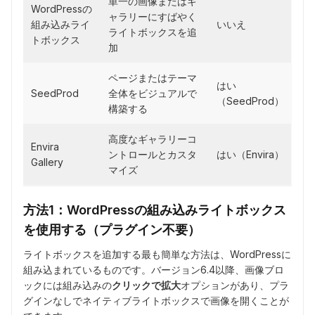
単一の画像またはギ
WordPressの
ャラリーにすばやく
組み込みライ
いいえ
ライトボックスを追
トボックス
加
ページまたはテーマ
はい
SeedProd
全体をビジュアルで
（SeedProd）
構築する
高度なギャラリーコ
Envira
ントロールとカスタ
はい（Envira）
Gallery
マイズ
方法1：WordPressの組み込みライトボックス
を使用する（プラグイン不要）
ライトボックスを追加する最も簡単な方法は、WordPressに
組み込まれているものです。バージョン6.4以降、画像ブロ
ックには組み込みの
クリックで拡大
オプションがあり、プラ
グインなしでネイティブライトボックスで画像を開くことが