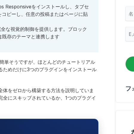
abs Responsiveをインストールし、タブセ
名
をコピーし、任意の投稿またはページに貼
odは完全な視覚的制御を提供します。ブロック
メ
ー
iveは既存のテーマと連携します
ル
*
のは簡単そうですが、ほとんどのチュートリアル
るためだけに3つのプラグインをインストール
フ
全体をゼロから構築する方法を説明していま
完全にスキップされているか、1つのプラグイ