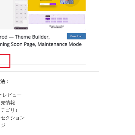
方法：
様とレビュー
絡先情報
カテゴリ）
Qセクション
ージ