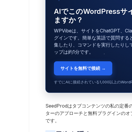
AIでこのWordPres
ますか？
WPVibeは、サイトをChatGPT、C
グインです。簡単な英語で質問する
集したり、コマンドを実行したりし
ップは約1分です。
サイトを無料で接続 →
すでにAIに接続されている1,000以上のWor
SeedProdはタブコンテンツの私の
ターのアプローチと無料プラグインのオ
です。