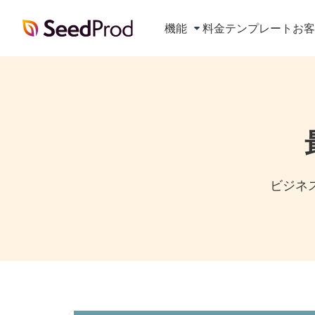
SeedProd
機能
料金
テンプレート
お
ビジネス