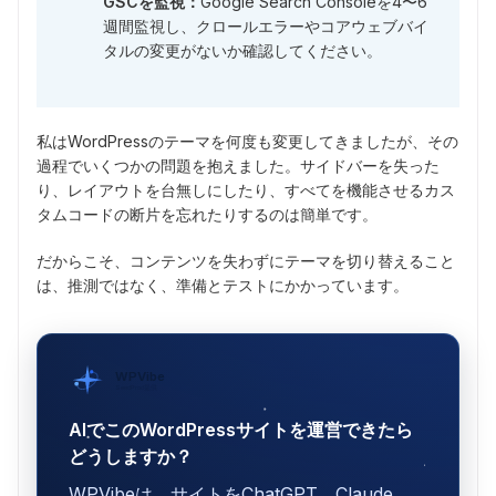
GSCを監視：
Google Search Consoleを4〜6
週間監視し、クロールエラーやコアウェブバイ
タルの変更がないか確認してください。
私はWordPressのテーマを何度も変更してきましたが、その
過程でいくつかの問題を抱えました。サイドバーを失った
り、レイアウトを台無しにしたり、すべてを機能させるカス
タムコードの断片を忘れたりするのは簡単です。
だからこそ、コンテンツを失わずにテーマを切り替えること
は、推測ではなく、準備とテストにかかっています。
WPVibe
SeedProd提供
AIでこのWordPressサイトを運営できたら
どうしますか？
WPVibeは、サイトをChatGPT、Claude、