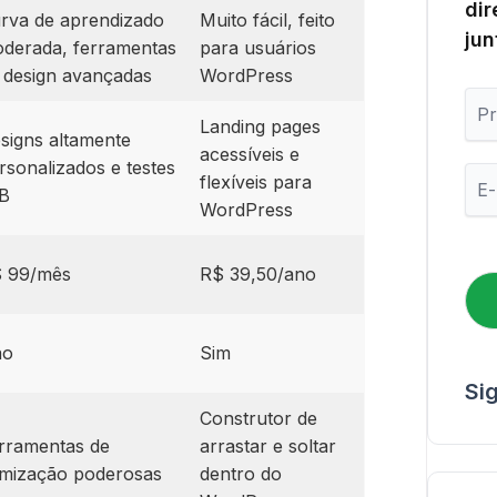
dir
rva de aprendizado
Muito fácil, feito
jun
derada, ferramentas
para usuários
 design avançadas
WordPress
P
r
Landing pages
signs altamente
i
acessíveis e
m
rsonalizados e testes
E
flexíveis para
e
B
-
i
WordPress
m
r
a
o
i
 99/mês
R$ 39,50/ano
N
l
o
*
m
e
ão
Sim
Si
Construtor de
rramentas de
arrastar e soltar
imização poderosas
dentro do