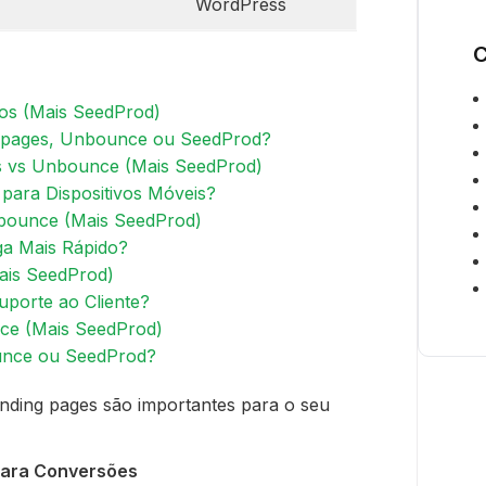
WordPress
C
os (Mais SeedProd)
eadpages, Unbounce ou SeedProd?
es vs Unbounce (Mais SeedProd)
 para Dispositivos Móveis?
bounce (Mais SeedProd)
ga Mais Rápido?
is SeedProd)
porte ao Cliente?
ce (Mais SeedProd)
ounce ou SeedProd?
nding pages são importantes para o seu
para Conversões