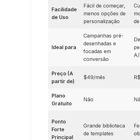
Fácil de começar,
Cu
Facilidade
menos opções de
mo
de Uso
personalização
de
Campanhas pré-
De
desenhadas e
Ideal para
pe
focadas em
A/
conversão
Preço (A
$49/mês
R$
partir de)
Plano
Não
N
Gratuito
Ponto
Grande biblioteca
Fe
Forte
de templates
ot
Principal