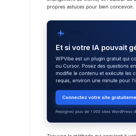
propres astuces pour bien concevoir.
WPVibe
par SeedProd
Et si votre IA pouvait 
WPVibe est un plugin gratuit qui c
ou Cursor. Posez des questions en l
modifie le contenu et exécute le
requis, environ une minute pour l'in
Connectez votre site gratuitem
Rejoignez plus de 1 000 sites WordPress d
Trouvez la méthode qui convient à vo