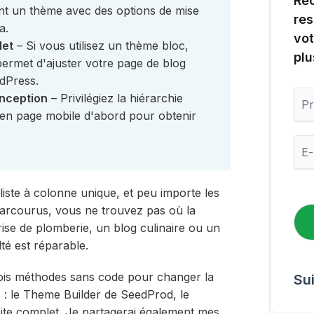
Rec
sant un thème avec des options de mise
res
a.
vot
let
– Si vous utilisez un thème bloc,
plu
 permet d'ajuster votre page de blog
rdPress.
P
onception
– Privilégiez la hiérarchie
r
ise en page mobile d'abord pour obtenir
é
n
E
o
-
m
m
a
liste à colonne unique, et peu importe les
i
arcourus, vous ne trouvez pas où la
l
*
ise de plomberie, un blog culinaire ou un
lté est réparable.
rois méthodes sans code pour changer la
Su
: le Theme Builder de SeedProd, le
site complet. Je partagerai également mes