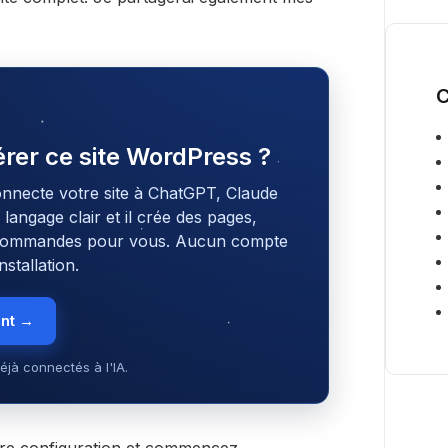
C
gérer ce site WordPress ?
onnecte votre site à ChatGPT, Claude
angage clair et il crée des pages,
s commandes pour vous. Aucun compte
stallation.
ent →
éjà connectés à l'IA.
tre configuration et commencez.