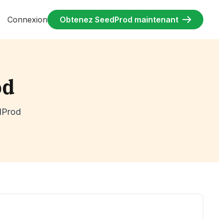
Connexion
Obtenez SeedProd maintenant
od
edProd