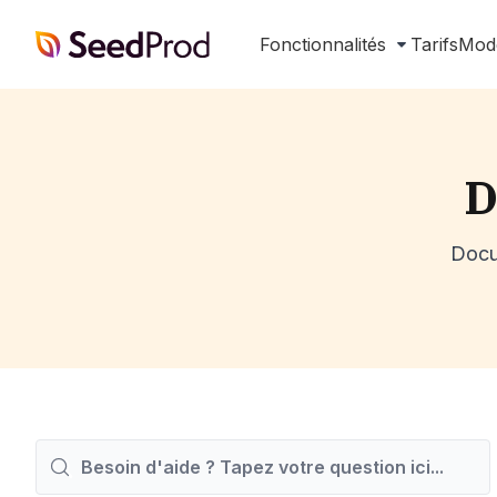
SeedProd
Fonctionnalités
Tarifs
Mod
D
Docum
Rechercher