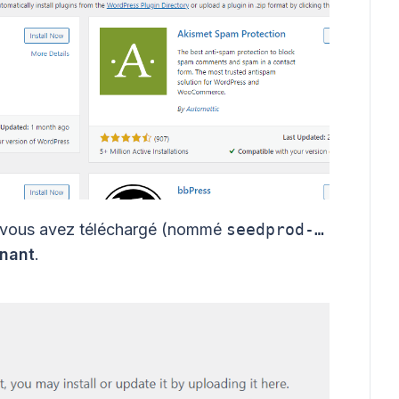
e vous avez téléchargé (nommé
seedprod-…
enant
.