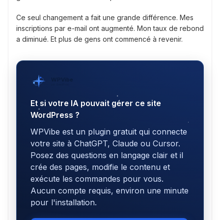
Ce seul changement a fait une grande différence. Mes
inscriptions par e-mail ont augmenté. Mon taux de rebond
a diminué. Et plus de gens ont commencé à revenir.
WPVibe
par SeedProd
Et si votre IA pouvait gérer ce site
WordPress ?
WPVibe est un plugin gratuit qui connecte
votre site à ChatGPT, Claude ou Cursor.
Posez des questions en langage clair et il
crée des pages, modifie le contenu et
exécute les commandes pour vous.
Aucun compte requis, environ une minute
pour l'installation.