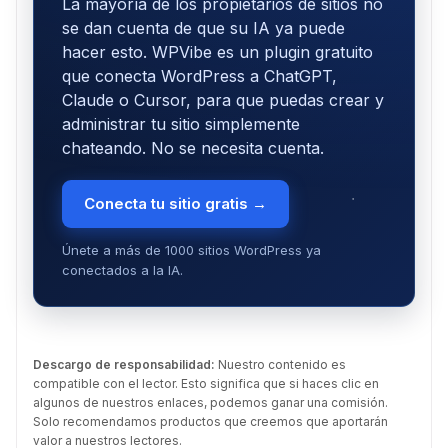
La mayoría de los propietarios de sitios no
se dan cuenta de que su IA ya puede
hacer esto. WPVibe es un plugin gratuito
que conecta WordPress a ChatGPT,
Claude o Cursor, para que puedas crear y
administrar tu sitio simplemente
chateando. No se necesita cuenta.
Conecta tu sitio gratis →
Únete a más de 1000 sitios WordPress ya
conectados a la IA.
Descargo de responsabilidad:
Nuestro contenido es
compatible con el lector. Esto significa que si haces clic en
algunos de nuestros enlaces, podemos ganar una comisión.
Solo recomendamos productos que creemos que aportarán
valor a nuestros lectores.