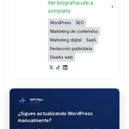
Ver biografiacute;a
completa
WordPress
SEO
Marketing de contenidos
Marketing digital
SaaS
Redacción publicitaria
Diseño web
WPVibe
por SeedProd
¿Sigues actualizando WordPress
manualmente?