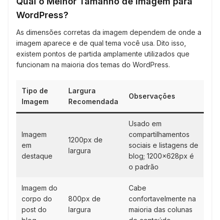
Qual o Melhor Tamanho de Imagem para
WordPress?
As dimensões corretas da imagem dependem de onde a
imagem aparece e de qual tema você usa. Dito isso,
existem pontos de partida amplamente utilizados que
funcionam na maioria dos temas do WordPress.
Tipo de
Largura
Observações
Imagem
Recomendada
Usado em
Imagem
compartilhamentos
1200px de
em
sociais e listagens de
largura
destaque
blog; 1200x628px é
o padrão
Imagem do
Cabe
corpo do
800px de
confortavelmente na
post do
largura
maioria das colunas