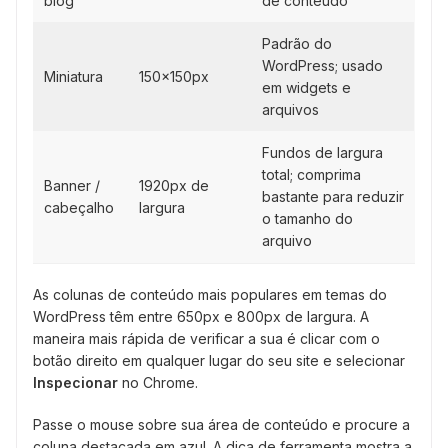
blog
de conteúdo
Padrão do
WordPress; usado
Miniatura
150x150px
em widgets e
arquivos
Fundos de largura
total; comprima
Banner /
1920px de
bastante para reduzir
cabeçalho
largura
o tamanho do
arquivo
As colunas de conteúdo mais populares em temas do
WordPress têm entre 650px e 800px de largura. A
maneira mais rápida de verificar a sua é clicar com o
botão direito em qualquer lugar do seu site e selecionar
Inspecionar
no Chrome.
Passe o mouse sobre sua área de conteúdo e procure a
coluna destacada em azul. A dica de ferramenta mostra a