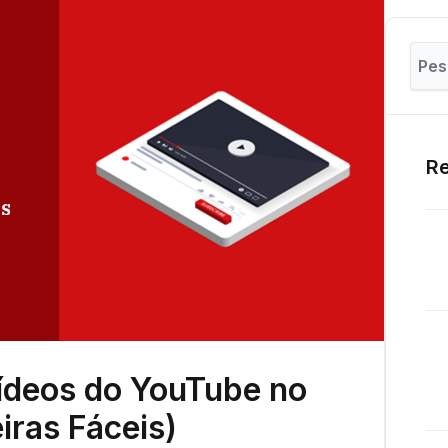
Re
ídeos do YouTube no
ras Fáceis)