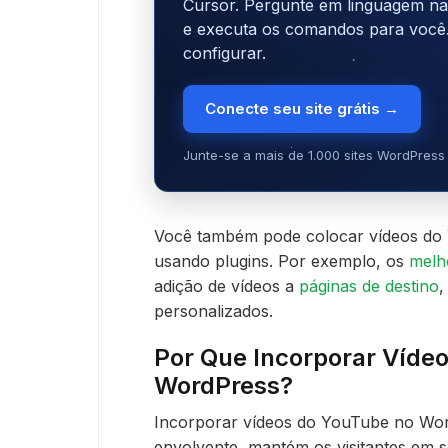
Cursor. Pergunte em linguagem natu
e executa os comandos para você
configurar.
Conecte seu site grátis →
Junte-se a mais de 1.000 sites WordPress 
Você também pode colocar vídeos do 
usando plugins. Por exemplo, os
melh
adição de vídeos a
páginas de destino
,
personalizados.
Por Que Incorporar Víde
WordPress?
Incorporar vídeos do YouTube no Wor
envolvente, mantém os visitantes em s