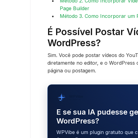
Método 2. Como Incorporar Víd
Page Builder
Método 3. Como Incorporar um 
É Possível Postar V
WordPress?
Sim. Você pode postar vídeos do YouT
diretamente no editor, e o WordPress
página ou postagem.
WPVibe
por SeedProd
E se sua IA pudesse ge
WordPress?
WPVibe é um plugin gratuito que c