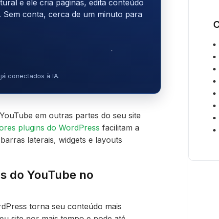
ral e ele cria páginas, edita conteúdo
. Sem conta, cerca de um minuto para
C
já conectados à IA.
YouTube em outras partes do seu site
ores plugins do WordPress
facilitam a
 barras laterais, widgets e layouts
os do YouTube no
dPress torna seu conteúdo mais
eu site por mais tempo e pode até