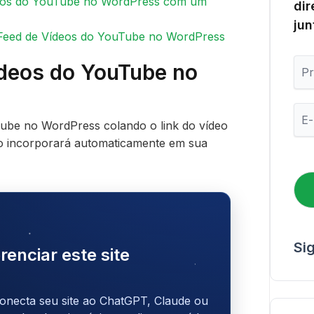
eos do YouTube no WordPress com um
dir
jun
Feed de Vídeos do YouTube no WordPress
P
ídeos do YouTube no
r
i
m
E
e
-
ube no WordPress colando o link do vídeo
i
m
 o incorporará automaticamente em sua
r
a
o
i
N
l
o
*
m
e
Si
renciar este site
onecta seu site ao ChatGPT, Claude ou