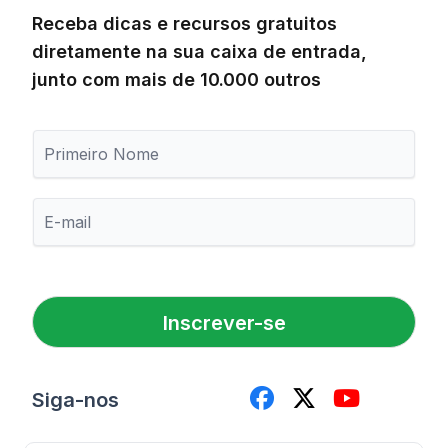
Receba dicas e recursos gratuitos
diretamente na sua caixa de entrada,
junto com mais de 10.000 outros
P
r
i
m
E
e
-
i
m
r
a
o
i
N
l
o
Inscrever-se
*
m
e
Siga-nos