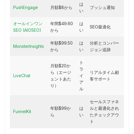
は
PushEngage
月額$8から
プッシュ通知
い
オールインワン
年間$49.60
は
SEO最適化
SEO (AIOSEO)
から
い
年額$99.50
は
分析とコンバー
MonsterInsights
から
い
ジョン追跡
ト
月額$20か
ラ
ら（エージ
リアルタイム顧
LiveChat
イ
ェントあた
客サポート
ア
り）
ル
セールスファネ
年額$99か
は
ルと最適化され
FunnelKit
ら
い
たチェックアウ
ト