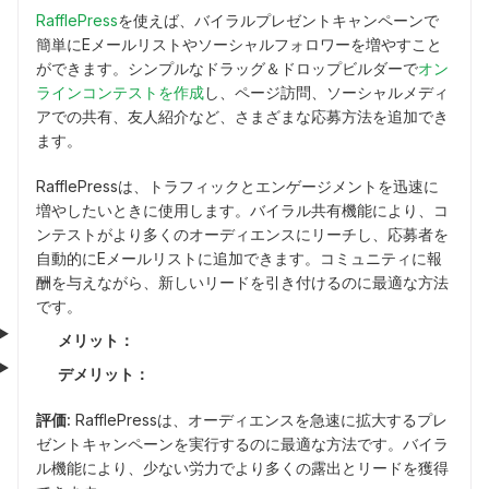
RafflePress
を使えば、バイラルプレゼントキャンペーンで
簡単にEメールリストやソーシャルフォロワーを増やすこと
ができます。シンプルなドラッグ＆ドロップビルダーで
オン
ラインコンテストを作成
し、ページ訪問、ソーシャルメディ
アでの共有、友人紹介など、さまざまな応募方法を追加でき
ます。
RafflePressは、トラフィックとエンゲージメントを迅速に
増やしたいときに使用します。バイラル共有機能により、コ
ンテストがより多くのオーディエンスにリーチし、応募者を
自動的にEメールリストに追加できます。コミュニティに報
酬を与えながら、新しいリードを引き付けるのに最適な方法
です。
メリット：
デメリット：
評価:
RafflePressは、オーディエンスを急速に拡大するプレ
ゼントキャンペーンを実行するのに最適な方法です。バイラ
ル機能により、少ない労力でより多くの露出とリードを獲得