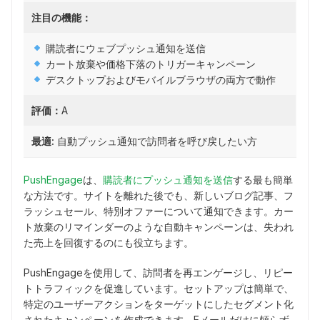
注目の機能：
購読者にウェブプッシュ通知を送信
カート放棄や価格下落のトリガーキャンペーン
デスクトップおよびモバイルブラウザの両方で動作
評価：
A
最適:
自動プッシュ通知で訪問者を呼び戻したい方
PushEngage
は、
購読者にプッシュ通知を送信
する最も簡単
な方法です。サイトを離れた後でも、新しいブログ記事、フ
ラッシュセール、特別オファーについて通知できます。カー
ト放棄のリマインダーのような自動キャンペーンは、失われ
た売上を回復するのにも役立ちます。
PushEngageを使用して、訪問者を再エンゲージし、リピー
トトラフィックを促進しています。セットアップは簡単で、
特定のユーザーアクションをターゲットにしたセグメント化
されたキャンペーンを作成できます。Eメールだけに頼らず