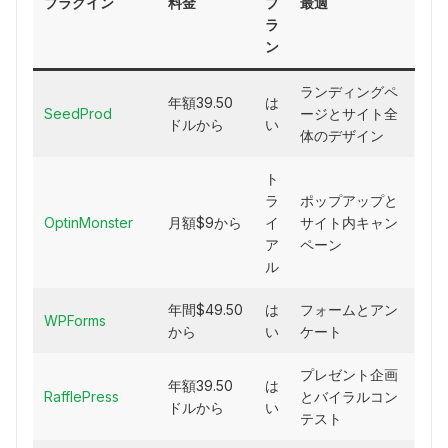
プラグイン
料金
プ
最適
ラ
ン
ランディングペ
年額39.50
は
SeedProd
ージとサイト全
ドルから
い
体のデザイン
ト
ラ
ポップアップと
OptinMonster
月額$9から
イ
サイト内キャン
ア
ペーン
ル
年間$49.50
は
フォームとアン
WPForms
から
い
ケート
プレゼント企画
年額39.50
は
RafflePress
とバイラルコン
ドルから
い
テスト