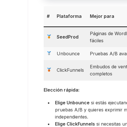
#
Plataforma
Mejor para
Páginas de Word
SeedProd
fáciles
Unbounce
Pruebas A/B av
Embudos de ven
ClickFunnels
completos
Elección rápida:
Elige Unbounce
si estás ejecutan
pruebas A/B y quieres exprimir 
independientes.
Elige ClickFunnels
si necesitas 