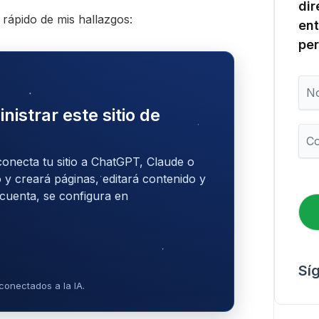
dir
 rápido de mis hallazgos:
ent
per
N
o
m
nistrar este sitio de
b
C
r
o
e
r
conecta tu sitio a ChatGPT, Claude o
r
 y creará páginas, editará contenido y
e
 cuenta, se configura en
o
e
l
e
c
Sí
t
conectados a la IA.
r
ó
n