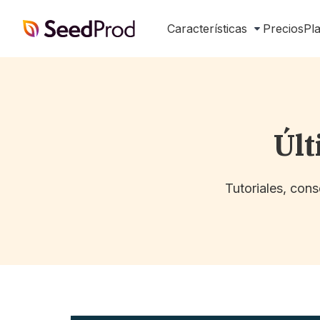
SeedProd
Características
Precios
Pla
Últ
Tutoriales, con