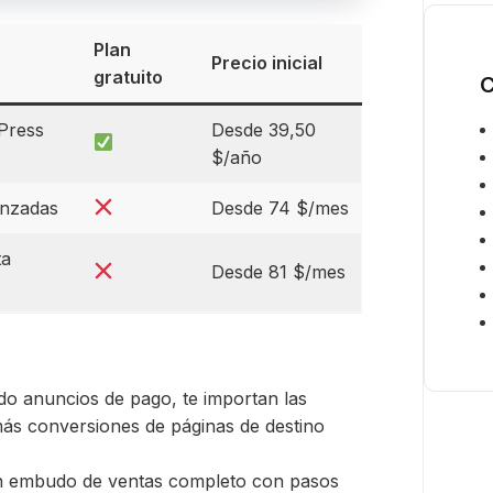
i
c
Plan
o
Precio inicial
gratuito
*
C
Press
Desde 39,50
$/año
anzadas
Desde 74 $/mes
ta
Desde 81 $/mes
do anuncios de pago, te importan las
más conversiones de páginas de destino
un embudo de ventas completo con pasos