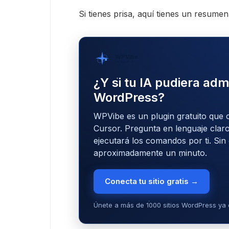
Si tienes prisa, aquí tienes un resumen
WPVibe
por SeedProd
¿Y si tu IA pudiera admi
WordPress?
WPVibe es un plugin gratuito que 
Cursor. Pregunta en lenguaje claro
ejecutará los comandos por ti. Sin
aproximadamente un minuto.
Conecta tu sitio gratis →
Únete a más de 1000 sitios WordPress ya 