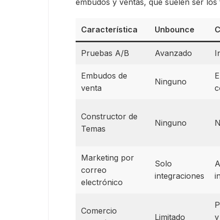
embudos y ventas, que suelen ser los f
Característica
Unbounce
C
Pruebas A/B
Avanzado
I
Embudos de
E
Ninguno
venta
c
Constructor de
Ninguno
N
Temas
Marketing por
Solo
A
correo
integraciones
i
electrónico
P
Comercio
Limitado
y