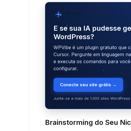
WPVibe
por SeedProd
E se sua IA pudesse ge
WordPress?
WPVibe é um plugin gratuito que c
Cursor. Pergunte em linguagem natu
e executa os comandos para você
configurar.
Conecte seu site grátis →
Junte-se a mais de 1.000 sites WordPress 
Brainstorming do Seu Ni