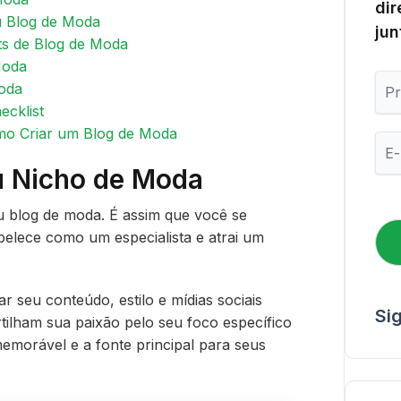
dir
u Blog de Moda
jun
sts de Blog de Moda
Moda
P
Moda
r
cklist
i
m
mo Criar um Blog de Moda
E
e
-
i
u Nicho de Moda
m
r
a
o
i
u blog de moda. É assim que você se
N
l
belece como um especialista e atrai um
o
*
m
e
 seu conteúdo, estilo e mídias sociais
Si
ilham sua paixão pelo seu foco específico
emorável e a fonte principal para seus