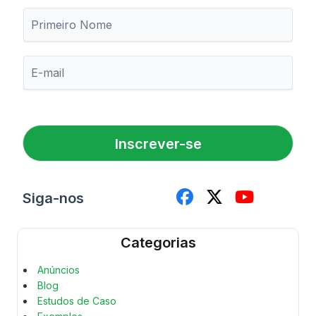
P
r
i
m
E
e
-
i
m
r
a
o
i
N
l
o
Inscrever-se
*
m
e
Siga-nos
Categorias
Anúncios
Blog
Estudos de Caso