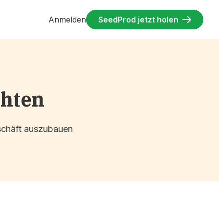
Anmelden
SeedProd jetzt holen
chten
eschäft auszubauen