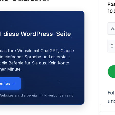
Po
10
V
o
I diese WordPress-Seite
r
n
E
a
-
m
 das Ihre Website mit ChatGPT, Claude
M
e
in einfacher Sprache und es erstellt
a
i
t die Befehle für Sie aus. Kein Konto
l
iner Minute.
*
tenlos →
Fo
ebsites an, die bereits mit KI verbunden sind.
un