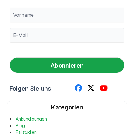
V
o
r
n
E
a
-
m
M
e
a
i
l
Abonnieren
*
Folgen Sie uns
Kategorien
Ankündigungen
Blog
Fallstudien