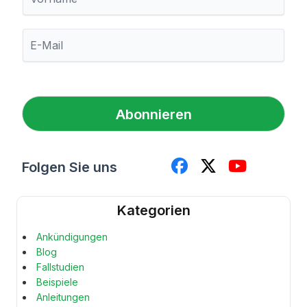
o
r
n
E
a
-
m
M
e
a
i
l
Abonnieren
*
Folgen Sie uns
Kategorien
Ankündigungen
Blog
Fallstudien
Beispiele
Anleitungen