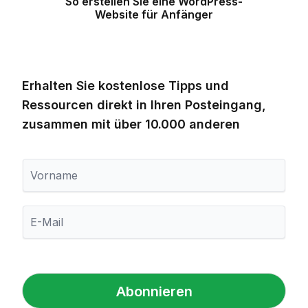
So erstellen Sie eine WordPress-
Website für Anfänger
Erhalten Sie kostenlose Tipps und
Ressourcen direkt in Ihren Posteingang,
zusammen mit über 10.000 anderen
V
o
r
n
E
a
-
m
M
e
a
i
l
Abonnieren
*