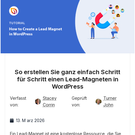
So erstellen Sie ganz einfach Schritt
für Schritt einen Lead-Magneten in
WordPress
Verfasst
Stacey
Geprüft
Turner
von:
Corrin
von:
John
13. M arz 2026
Ein Lead-Magnet ist eine kostenlose Ressource, die Sie