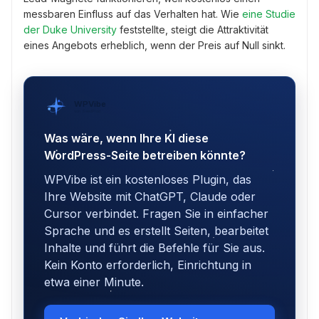
messbaren Einfluss auf das Verhalten hat. Wie
eine Studie
der Duke University
feststellte, steigt die Attraktivität
eines Angebots erheblich, wenn der Preis auf Null sinkt.
WPVibe
von SeedProd
Was wäre, wenn Ihre KI diese
WordPress-Seite betreiben könnte?
WPVibe ist ein kostenloses Plugin, das
Ihre Website mit ChatGPT, Claude oder
Cursor verbindet. Fragen Sie in einfacher
Sprache und es erstellt Seiten, bearbeitet
Inhalte und führt die Befehle für Sie aus.
Kein Konto erforderlich, Einrichtung in
etwa einer Minute.