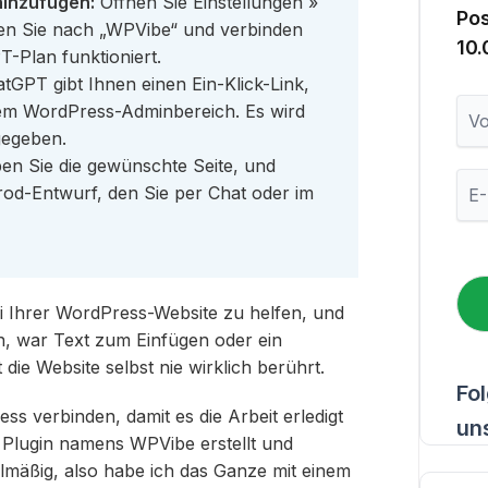
hinzufügen:
Öffnen Sie Einstellungen »
Po
en Sie nach „WPVibe“ und verbinden
10
T-Plan funktioniert.
tGPT gibt Ihnen einen Ein-Klick-Link,
V
rem WordPress-Adminbereich. Es wird
o
gegeben.
r
en Sie die gewünschte Seite, und
n
E
a
rod-Entwurf, den Sie per Chat oder im
-
m
M
e
a
i
l
*
 Ihrer WordPress-Website zu helfen, und
, war Text zum Einfügen oder ein
ie Website selbst nie wirklich berührt.
Fo
s verbinden, damit es die Arbeit erledigt
un
 Plugin namens WPVibe erstellt und
elmäßig, also habe ich das Ganze mit einem