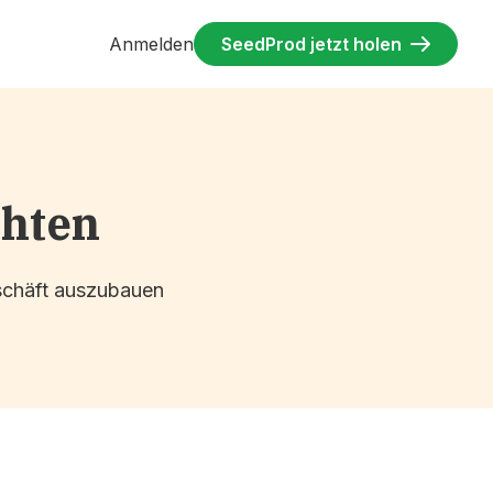
Anmelden
SeedProd jetzt holen
chten
eschäft auszubauen