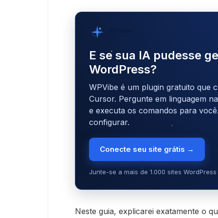
WPVibe
por SeedProd
E se sua IA pudesse ge
WordPress?
WPVibe é um plugin gratuito que c
Cursor. Pergunte em linguagem natu
e executa os comandos para você
configurar.
Conecte seu site grátis →
Junte-se a mais de 1.000 sites WordPress 
Neste guia, explicarei exatamente o q