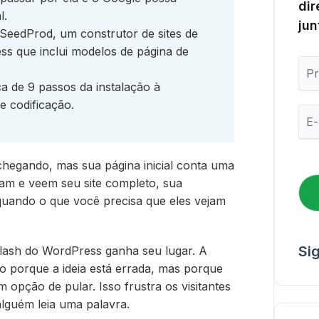
dir
l.
jun
eedProd, um construtor de sites de
ss que inclui modelos de página de
P
r
 de 9 passos da instalação à
i
e codificação.
m
E
e
-
i
m
r
a
o
hegando, mas sua página inicial conta uma
i
N
l
ssam e veem seu site completo, sua
o
*
uando o que você precisa que eles vejam
m
e
Si
lash do WordPress ganha seu lugar. A
ão porque a ideia está errada, mas porque
 opção de pular. Isso frustra os visitantes
lguém leia uma palavra.