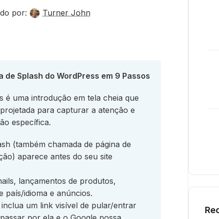
do por:
Turner John
a de Splash do WordPress em 9 Passos
 é uma introdução em tela cheia que
, projetada para capturar a atenção e
ão específica.
sh (também chamada de página de
ção) aparece antes do seu site
ails, lançamentos de produtos,
de país/idioma e anúncios.
clua um link visível de pular/entrar
Rec
 passar por ela e o Google possa